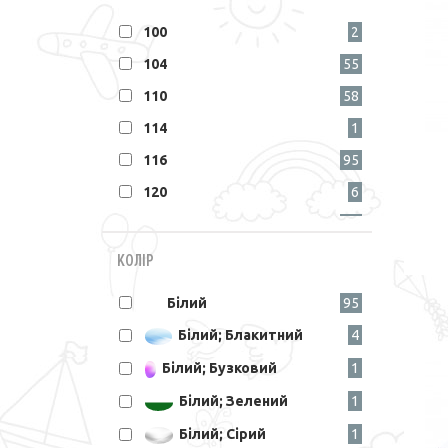
100
2
104
55
110
58
114
1
116
95
120
6
122
76
128
61
КОЛІР
130
2
Білий
95
134
70
Білий; Блакитний
4
140
60
Білий; Бузковий
1
146
55
Білий; Зелений
1
150
5
Білий; Сірий
1