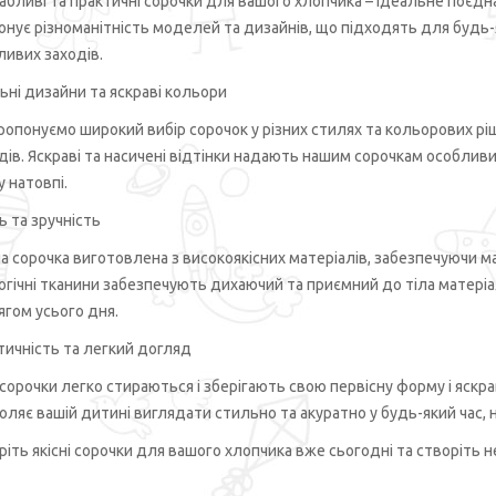
абливі та практичні сорочки для вашого хлопчика – ідеальне поєдн
онує різноманітність моделей та дизайнів, що підходять для будь-
ливих заходів.
ьні дизайни та яскраві кольори
ропонуємо широкий вибір сорочок у різних стилях та кольорових ріш
дів. Яскраві та насичені відтінки надають нашим сорочкам особлив
 натовпі.
ь та зручність
а сорочка виготовлена з високоякісних матеріалів, забезпечуючи ма
огічні тканини забезпечують дихаючий та приємний до тіла матеріа
ягом усього дня.
тичність та легкий догляд
 сорочки легко стираються і зберігають свою первісну форму і яскра
оляє вашій дитині виглядати стильно та акуратно у будь-який час, 
ріть якісні сорочки для вашого хлопчика вже сьогодні та створіть 