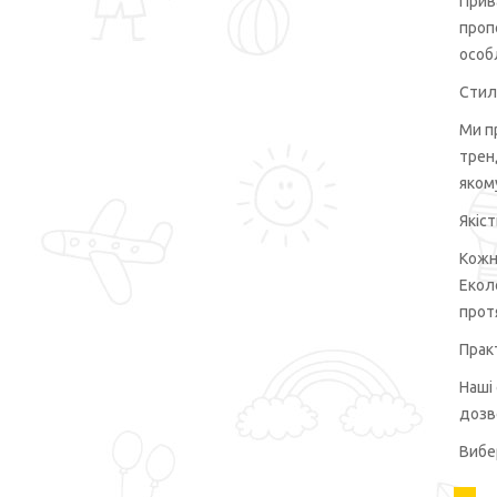
Прив
Kodeks
3
проп
особ
Lebe
1
Levis
1
Стил
Lilus
3
Ми п
трен
LomgWabaoBei
1
якому
MaxFox
26
Якіст
Merkiato
2
Кожн
Mite Garden
7
Екол
Modima
2
прот
Mon Caramel
1
Прак
Moncler
1
Наші
Next
1
дозв
Noton
1
Вибе
Polo
3