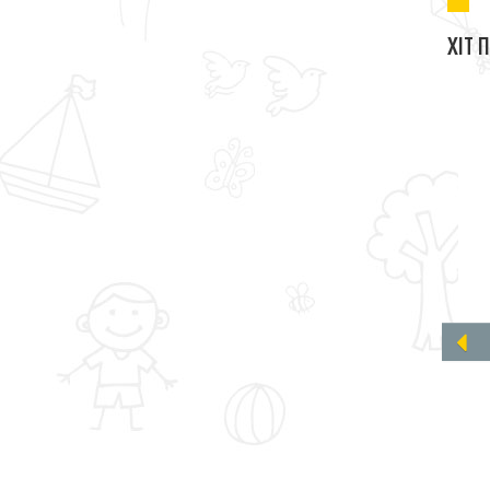
Polo Ralph Lauren
1
ХІТ 
Robertocavalli
1
Sahin
3
Tonglu
1
Toni Wanhill
1
Tugi
1
VakVak
1
Vedonni
63
Wanberr
1
Wanex
1
Warga
1
Woorage
14
WPG Baby Make
1
XLBT KIDS
1