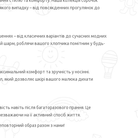
ання стилю та комфорту. Наша колекція сорочок
якого випадку – від повсякденних прогулянок до
еннях – від класичних варіантів до сучасних модних
ий шарм, роблячи вашого хлопчика помітним у будь-
ксимальний комфорт та зручність у носінні.
л, який дозволяє шкірі вашого малюка дихати
вість навіть після багаторазового прання. Це
незважаючи на її активний спосіб життя.
неповторний образ разом з нами!