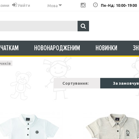
азини
Увійти
Пн-Нд: 10:00-19:00
Мова
ВЧАТКАМ
НОВОНАРОДЖЕНИМ
НОВИНКИ
З
чиків
Сортування:
За замовчу