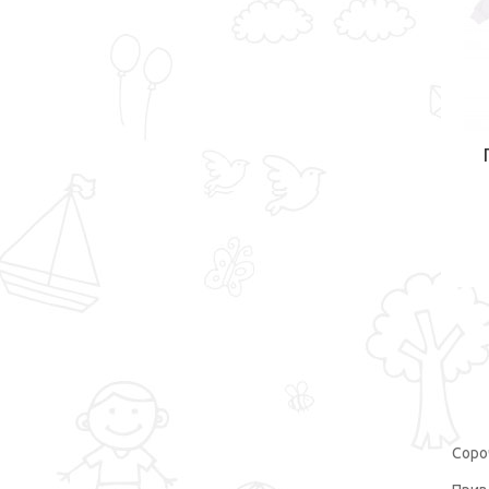
Each kids
2
Emito kids
10
Fagis
1
Giorgio
1
Gold Sword
6
Great Andra
3
Gucci
2
Hawk Kids
2
Jankes
4
Joccdr
1
Joy-keeper
1
Karteks
3
Kids
3
Соро
Kidsplanet
3