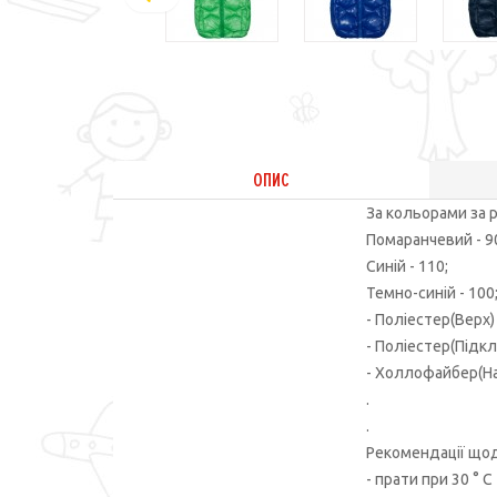
ОПИС
За кольорами за 
Помаранчевий - 9
Синій - 110;
Темно-синій - 100;
- Поліестер(Верх)
- Поліестер(Підкл
- Холлофайбер(На
.
.
Рекомендації щод
- прати при 30 ° С