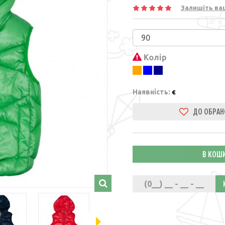
Залишіть ва
Колір
Наявність:
є
В КОШ
(0__) __ - __ - __