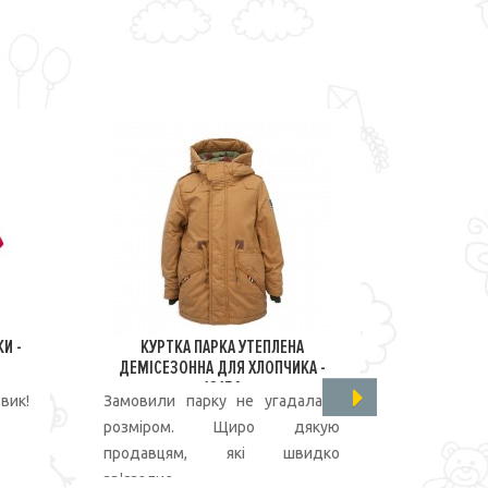
И -
КУРТКА ПАРКА УТЕПЛЕНА
КОСТЮМ
ДЕМІСЕЗОННА ДЛЯ ХЛОПЧИКА -
ДЛЯ 
13150
вик!
Замовили парку не угадала з
Очень с
розміром. Щиро дякую
костюм.
продавцям, які швидко
съемный.
зв'язалис..
Рек..